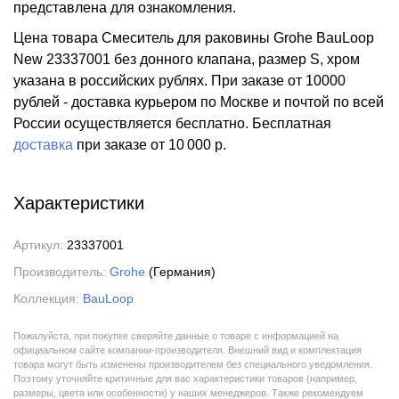
представлена для ознакомления.
Цена товара Смеситель для раковины Grohe BauLoop
New 23337001 без донного клапана, размер S, хром
указана в российских рублях. При заказе от 10000
рублей - доставка курьером по Москве и почтой по всей
России осуществляется бесплатно.
Бесплатная
доставка
при заказе
от 10 000 р.
Характеристики
Артикул:
23337001
Производитель:
Grohe
(Германия)
Коллекция:
BauLoop
Пожалуйста, при покупке сверяйте данные о товаре с информацией на
официальном сайте компании-производителя. Внешний вид и комплектация
товара могут быть изменены производителем без специального уведомления.
Поэтому уточняйте критичные для вас характеристики товаров (например,
размеры, цвета или особенности) у наших менеджеров. Также рекомендуем