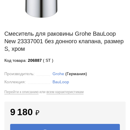
Смеситель для раковины Grohe BauLoop
New 23337001 без донного клапана, размер
S, хром
Код товара:
206887
( ST )
Производитель:
Grohe
(Германия)
Коллекция:
BauLoop
Перейти к описанию
или
всем характеристикам
9 180
₽