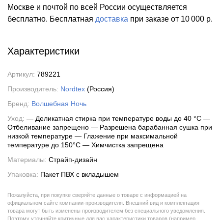
Москве и почтой по всей России осуществляется
бесплатно.
Бесплатная
доставка
при заказе
от 10 000 р.
Характеристики
Артикул:
789221
Производитель:
Nordtex
(Россия)
Бренд:
Волшебная Ночь
Уход:
— Деликатная стирка при температуре воды до 40 °C —
Отбеливание запрещено — Разрешена барабанная сушка при
низкой температуре — Глажение при максимальной
температуре до 150°С — Химчистка запрещена
Материалы:
Страйп-дизайн
Упаковка:
Пакет ПВХ с вкладышем
Пожалуйста, при покупке сверяйте данные о товаре с информацией на
официальном сайте компании-производителя. Внешний вид и комплектация
товара могут быть изменены производителем без специального уведомления.
Поэтому уточняйте критичные для вас характеристики товаров (например,