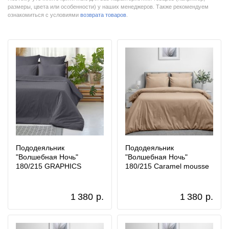
размеры, цвета или особенности) у наших менеджеров. Также рекомендуем
ознакомиться с условиями
возврата товаров
.
Пододеяльник
Пододеяльник
"Волшебная Ночь"
"Волшебная Ночь"
180/215 GRAPHICS
180/215 Caramel mousse
1 380
р.
1 380
р.