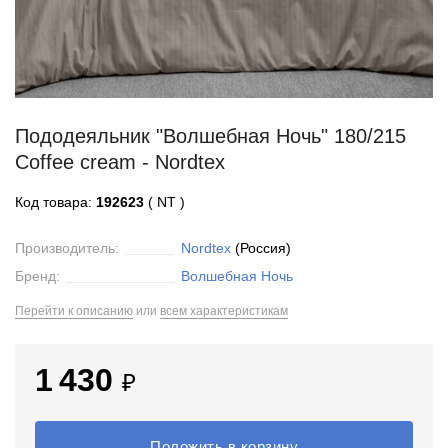
Пододеяльник "Волшебная Ночь" 180/215
Coffee cream - Nordtex
Код товара:
192623
( NT )
Производитель:
Nordtex
(Россия)
Бренд:
Волшебная Ночь
Перейти к описанию
или
всем характеристикам
1 430
₽
Положить в корзину