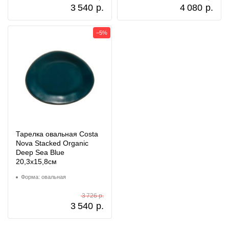
3 540
р.
4 080
р.
−5%
Тарелка овальная Costa
Nova Stacked Organic
Deep Sea Blue
20,3x15,8см
Форма: овальная
3 726 р.
3 540
р.