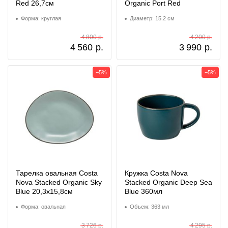
Red 26,7см
Organic Port Red
Форма: круглая
Диаметр: 15.2 см
4 800 р.
4 200 р.
4 560
р.
3 990
р.
−5%
−5%
Тарелка овальная Costa
Кружка Costa Nova
Nova Stacked Organic Sky
Stacked Organic Deep Sea
Blue 20,3x15,8см
Blue 360мл
Форма: овальная
Объем: 363 мл
3 726 р.
4 295 р.