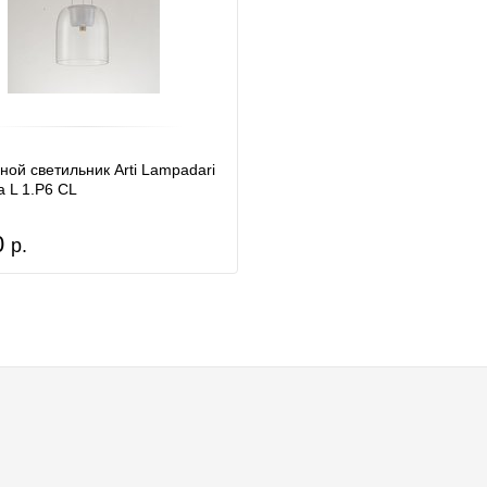
ной светильник Arti Lampadari
a L 1.P6 CL
0
р.