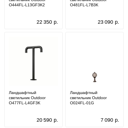
O444FL-L13GF3K2
O481FL-L7B3K
22 350
р.
23 090
р.
Ландшафтный
Ландшафтный
светильник Outdoor
светильник Outdoor
O477FL-L4GF3K
O024FL-01G
20 590
р.
7 090
р.