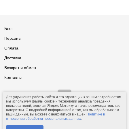
Блог
Персоны
Оплата
Доставка
Возврат и обмен
Контакты
Для улучшения работы сайта и его адаптации к вашим потребностям
мы используем файлы cookie и технологии анализа поведения
пользователей, включая Яндекс Метрику, а также рекомендательные
алгоритмы. С подробной информацией о том, как мы обрабатываем
ваши данные, вы можете ознакомиться в нашей
Политике в
© 2011-2026.
Comfolio.ru
— интернет-магазин текстиля и товаров
отношении обработки персональных данных
.
для дома.
Телефон: +7 (910) 544-23-23;
e-mail:
mail@comfolio.ru
.