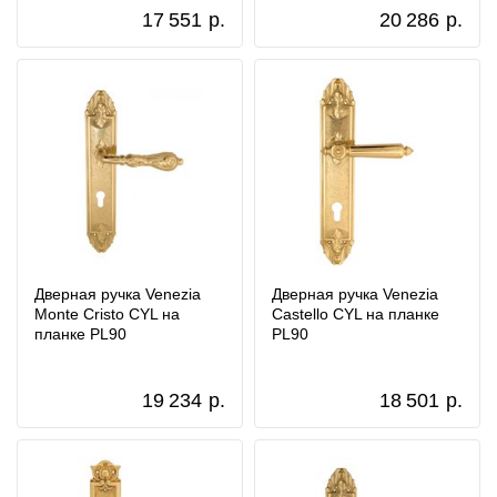
17 551
р.
20 286
р.
Дверная ручка Venezia
Дверная ручка Venezia
Monte Cristo CYL на
Castello CYL на планке
планке PL90
PL90
19 234
р.
18 501
р.