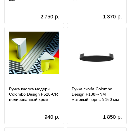
2 750
р.
1 370
р.
Ручка кнопка модерн
Ручка скоба Colombo
Colombo Design F528-CR
Design F138F-NM
полированный хром
матовый черный 160 мм
940
р.
1 850
р.