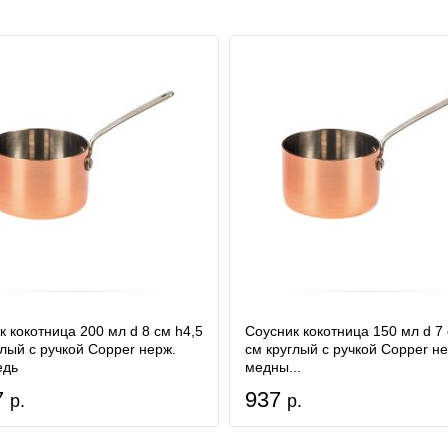
к кокотница 200 мл d 8 см h4,5
Соусник кокотница 150 мл d 7 
глый с ручкой Copper нерж.
см круглый с ручкой Copper не
едь
медны...
7
937
р.
р.