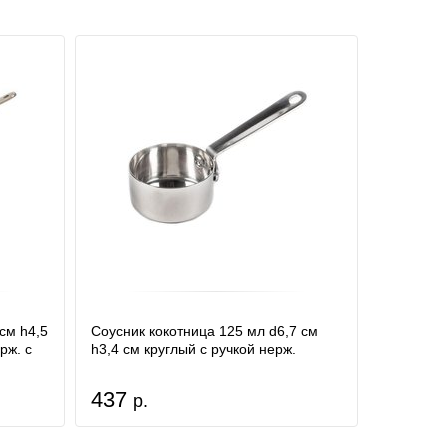
см h4,5
Соусник кокотница 125 мл d6,7 см
рж. с
h3,4 см круглый с ручкой нерж.
437
р.