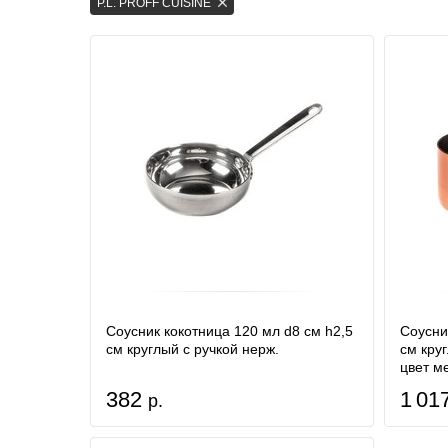
P.L. PROFF CUISINE
Соусник кокотница 120 мл d8 см h2,5
Соусни
см круглый с ручкой нерж.
см кру
цвет м
382
1 01
р.