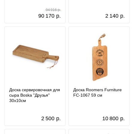
94 916 р.
90 170
р.
2 140
р.
Доска сервировочная для
Доска Roomers Furniture
сыра Boska "Друзья"
FC-1067 59 см
30х10см
2 500
р.
10 800
р.