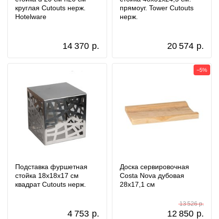
круглая Cutouts нерж.
прямоуг. Tower Cutouts
Hotelware
нерж.
14 370
р.
20 574
р.
−5%
Подставка фуршетная
Доска сервировочная
стойка 18x18x17 см
Costa Nova дубовая
квадрат Cutouts нерж.
28x17,1 см
13 526 р.
4 753
р.
12 850
р.