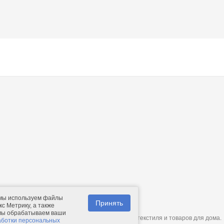
 мы используем файлы
Принять
с Метрику, а также
 мы обрабатываем ваши
© 2011-2026.
Comfolio.ru
— интернет-магазин текстиля и товаров для дома.
аботки персональных