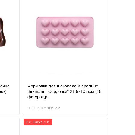
алине
Формочки для шоколада и пралине
рок)
Birkmann "Сердечки" 21,5х10,5см (15
фигурок,р...
НЕТ В НАЛИЧИИ
🐰🥚 Пасха 🥚🐰