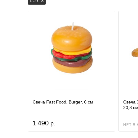
DOIY
Свеча Fast Food, Burger, 6 см
Свеча 
20,8 с
1 490
р.
НЕТ В