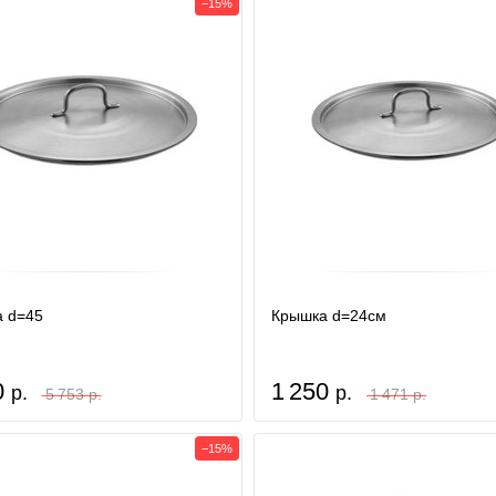
−15%
 d=45
Крышка d=24см
0
1 250
р.
р.
5 753 р.
1 471 р.
−15%