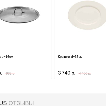
 d=16см
Крышка d=36см
3 740
р.
р.
882 р.
4 400 р.
RUS
ОТЗЫВЫ