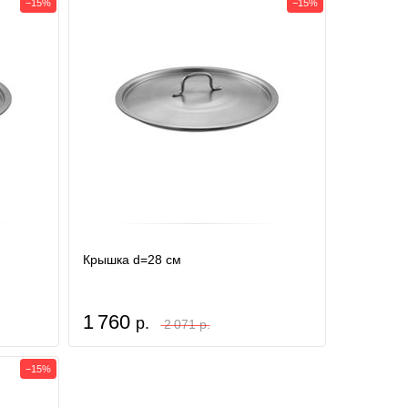
−15%
−15%
Крышка d=28 см
1 760
р.
2 071 р.
−15%