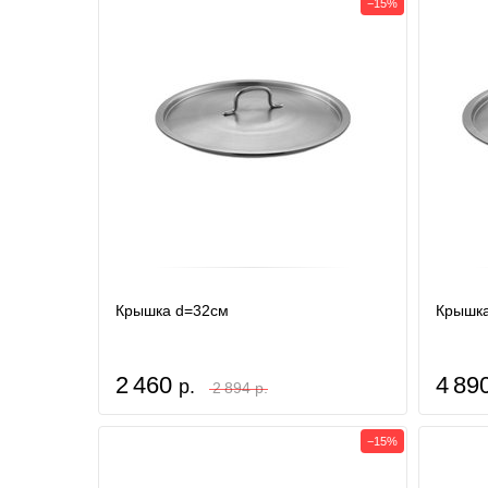
−15%
Крышка d=32см
Крышка
2 460
4 89
р.
2 894 р.
−15%