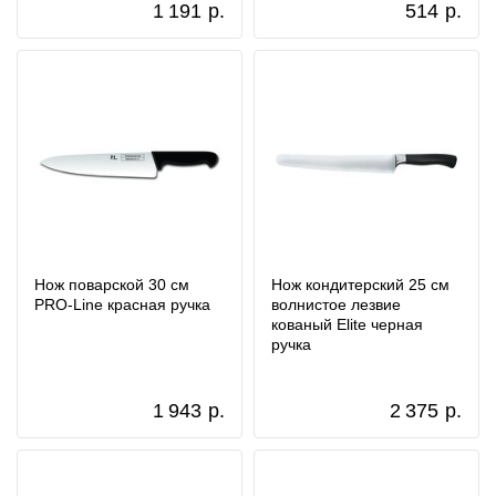
1 191
р.
514
р.
Нож поварской 30 см
Нож кондитерский 25 см
PRO-Line красная ручка
волнистое лезвие
кованый Elite черная
ручка
1 943
р.
2 375
р.