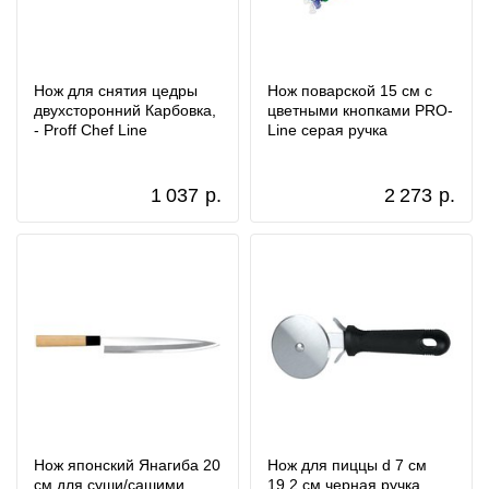
Нож для снятия цедры
Нож поварской 15 см с
двухсторонний Карбовка,
цветными кнопками PRO-
- Proff Chef Line
Line серая ручка
1 037
р.
2 273
р.
Нож японский Янагиба 20
Нож для пиццы d 7 см
см для суши/сашими
19,2 см черная ручка