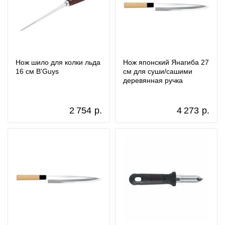
Нож шило для колки льда
Нож японский Янагиба 27
16 см B'Guys
см для суши/сашими
деревянная ручка
2 754
р.
4 273
р.