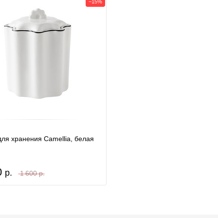
−15%
для хранения Camellia, белая
0
р.
1 600 р.