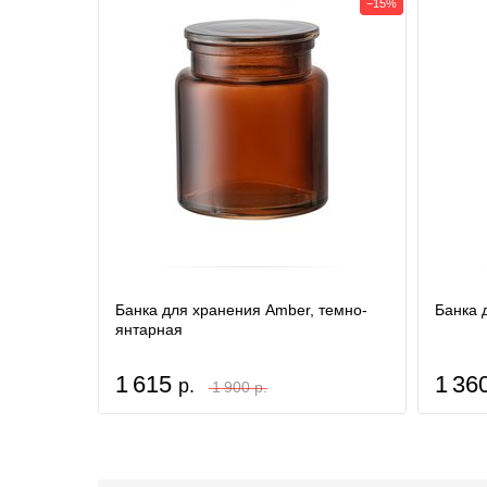
−15%
Банка для хранения Amber, темно-
Банка 
янтарная
1 615
1 36
р.
1 900 р.