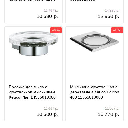
11 767 р.
14 389 р.
10 590
р.
12 950
р.
−10%
−10%
Полочка для мыла с
Мыльница хрустальная с
хрустальной мыльницей
держателем Keuco Edition
Keuco Plan 14955019000
400 11555019000
11 667 р.
11 967 р.
10 500
р.
10 770
р.