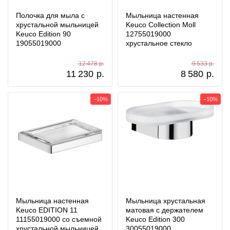
Полочка для мыла с
Мыльница настенная
хрустальной мыльницей
Keuco Collection Moll
Keuco Edition 90
12755019000
19055019000
хрустальное стекло
12 478 р.
9 533 р.
11 230
р.
8 580
р.
−10%
−10%
Мыльница настенная
Мыльница хрустальная
Keuco EDITION 11
матовая с держателем
11155019000 со съемной
Keuco Edition 300
хрустальной мыльницей
30055019000