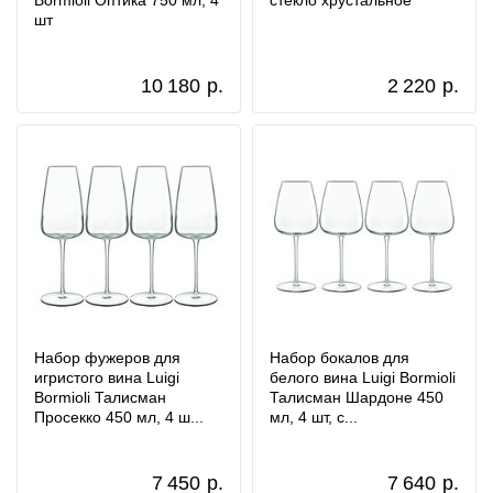
Bormioli Оптика 750 мл, 4
стекло хрустальное
шт
10 180
р.
2 220
р.
Набор фужеров для
Набор бокалов для
игристого вина Luigi
белого вина Luigi Bormioli
Bormioli Талисман
Талисман Шардоне 450
Просекко 450 мл, 4 ш...
мл, 4 шт, с...
7 450
р.
7 640
р.