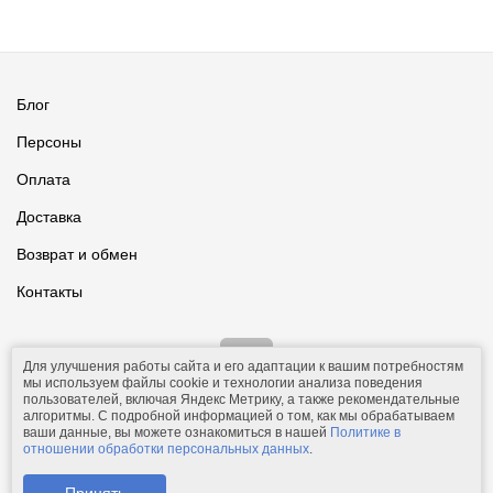
Блог
Персоны
Оплата
Доставка
Возврат и обмен
Контакты
Для улучшения работы сайта и его адаптации к вашим потребностям
мы используем файлы cookie и технологии анализа поведения
пользователей, включая Яндекс Метрику, а также рекомендательные
алгоритмы. С подробной информацией о том, как мы обрабатываем
ваши данные, вы можете ознакомиться в нашей
Политике в
© 2011-2026.
Comfolio.ru
— интернет-магазин текстиля и товаров
отношении обработки персональных данных
.
для дома.
Телефон: +7 (910) 544-23-23;
e-mail:
mail@comfolio.ru
.