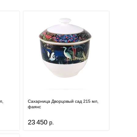
л,
Сахарница Дворцовый сад 215 мл,
фаянс
23 450
р.