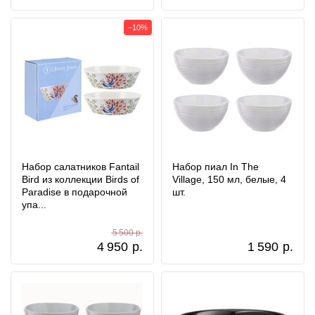
−10%
Набор салатников Fantail
Набор пиал In The
Bird из коллекции Birds of
Village, 150 мл, белые, 4
Paradise в подарочной
шт.
упа...
5 500 р.
4 950
р.
1 590
р.