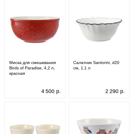
Миска для смешивания
Салатник Santorini, d20
Birds of Paradise, 4,2 л,
см, 1,1 л
красная
4 500
р.
2 290
р.