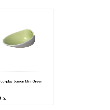
ookplay Jomon Mini Green
0
р.