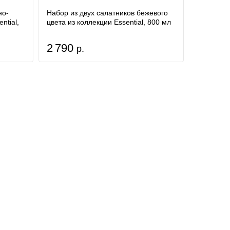
но-
Набор из двух салатников бежевого
ntial,
цвета из коллекции Essential, 800 мл
2 790
р.