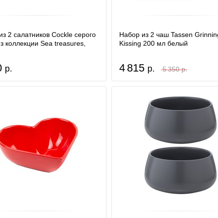
из 2 салатников Cockle серого
Набор из 2 чаш Tassen Grinnin
з коллекции Sea treasures,
Kissing 200 мл белый
0
4 815
р.
р.
5 350 р.