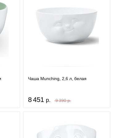
и
Чаша Munching, 2,6 л, белая
8 451
р.
9 390 р.