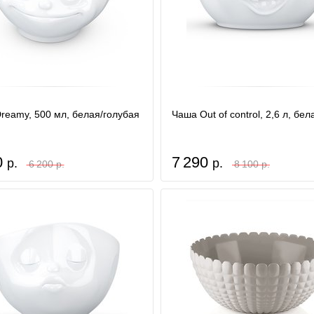
reamy, 500 мл, белая/голубая
Чаша Out of control, 2,6 л, бел
0
7 290
р.
р.
6 200 р.
8 100 р.