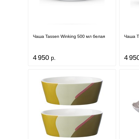
Чаша Tassen Winking 500 мл белая
Чаша T
4 950
4 95
р.