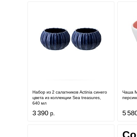
Набор из 2 салатников Actinia синего
Чаша M
цвета из коллекции Sea treasures,
персик
640 мл
3 390
5 58
р.
Со