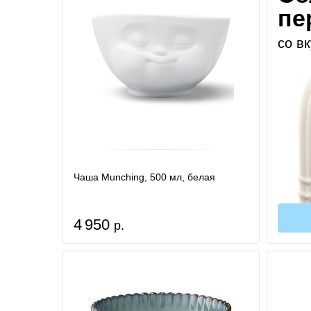
пе
со в
Чаша Munching, 500 мл, белая
4 950
р.