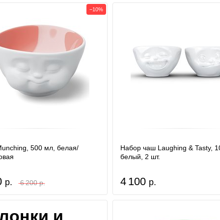
−10%
unching, 500 мл, белая/
Набор чаш Laughing & Tasty, 1
овая
белый, 2 шт.
0
4 100
р.
р.
6 200 р.
лонки и