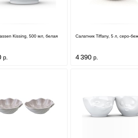
assen Kissing, 500 мл, белая
Салатник Tiffany, 5 л, серо-б
0
4 390
р.
р.