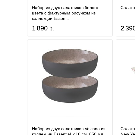
Набор из двух салатников белого
Салатн
цвета с фактурным рисунком из
коллекции Essen...
1 890
2 39
р.
Набор из двух салатников Volcano из
Салатни
коллекции Essential, d16 см, 650 мл
New Yea