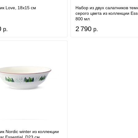
ик Love, 18х15 см
Набор из двух салатников тем
серого цвета из коллекции Esse
800 мл
0
2 790
р.
р.
к Nordic winter из коллекции
r Essential, D23 см