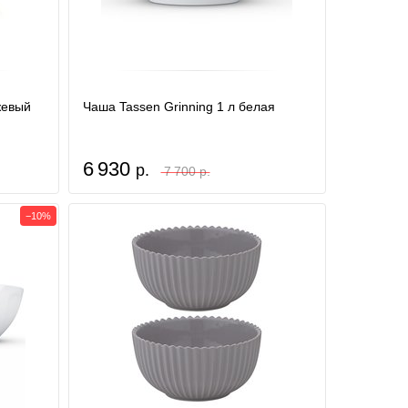
ежевый
Чаша Tassen Grinning 1 л белая
6 930
р.
7 700 р.
−10%