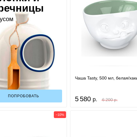
речницы
кусом
Чаша Tasty, 500 мл, белая/хак
ПОПРОБОВАТЬ
5 580
р.
6 200 р.
−10%