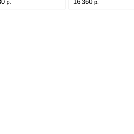
30
16 360
р.
р.