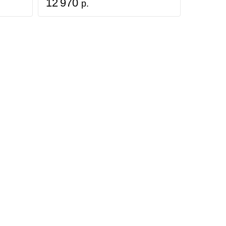
12 970
р.