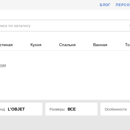
БЛОГ
ПЕРС
стиная
Кухня
Спальня
Ванная
То
суда
L’OBJET
ВСЕ
енд
Размеры
Особенности